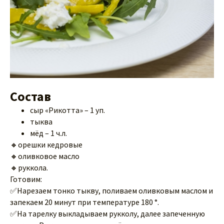
Состав
сыр «Рикотта» – 1 уп.
тыква
мёд – 1 ч.л.
🔸орешки кедровые
🔸оливковое масло
🔸руккола.
Готовим:
✅Нарезаем тонко тыкву, поливаем оливковым маслом и
запекаем 20 минут при температуре 180 °.
✅На тарелку выкладываем рукколу, далее запеченную