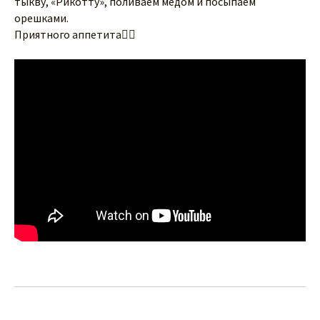
тыкву, «Рикотту», поливаем мёдом и посыпаем
орешками.
Приятного аппетита👌🏻