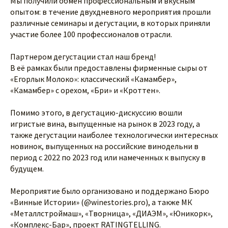
Мы получили обмен профессиональным и вкусным
опытом: в течение двухдневного мероприятия прошли
различные семинары и дегустации, в которых приняли
участие более 100 профессионалов отрасли.
Партнером дегустации стал наш бренд!
В её рамках были предоставлены фирменные сыры от
«Егорлык Молоко»: классический «Камамбер»,
«Камамбер» с орехом, «Бри» и «Кроттен».
Помимо этого, в дегустацию-дискуссию вошли
игристые вина, выпущенные на рынок в 2023 году, а
также дегустации наиболее технологически интересных
новинок, выпущенных на российские винодельни в
период с 2022 по 2023 год или намеченных к выпуску в
будущем.
Мероприятие было организовано и поддержано Бюро
«Винные Истории» (@winestories.pro), а также МК
«Металлстроймаш», «Творница», «ДИАЭМ», «Юникорк»,
«Комплекс-Бар», проект RATINGTELLING.