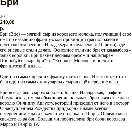
Бри
301
240,00
р.
Бри (Brie) — мягкий сыр из коровьего молока, получивший своё
имя по названию французской провинции (расположена в
центральном регионе Иль-де-Франс недалеко от Парижа), где
его впервые стали делать. Основное отличие бри от камамбера -
запах корочки. Бри пахнет лесным орехом и нашатырем.
Попробуйте сыр "Бри" от "Егорлык Молоко" и оцените
французский изыск.
Один из самых древних французских сыров. Известно, что это
был один из самых популярных сыров ещё в средние века.
Бри всегда был сыром королей. Бланка Наваррская, графиня
Шампанская, имела обыкновение посылать бри в качестве дара
королю Филиппу Августу, который приходил от него в восторг.
С наступлением Рождества придворные дамы всегда с
нетерпением ждали в качестве подарка от Шарля Орлеанского
свежего сыра бри. Большими любителями бри были королева
Марго и Генрих IV.