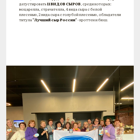
дегустировать
11 ВИДОВ СЫРОВ
, среди которых:
моцарелла, страчателла, 4 вида сыра с белой
плесенью, 2 вида сыра с голубой плесенью, обладатели
титула
"Лучший сыр России"
- кроттен и бюш.