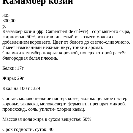
Камамбер козий
305
300,00
р.
Камамбер козий (фр. Сamembert de chèvre) - сорт мягкого сыра,
жирностью 50%, изготавливаемый из козьего молока с
добавлением коровьего. Цвет от белого до светло-сливочного.
Имеет изысканный нежный вкус, тонкий аромат.
Снаружи камамбер покрыт корочкой, поверх которой растёт
благородная белая плесень.
Белки: 17г
Жиры: 29г
Ккал на 100 г.: 329
Состав: молоко цельное пастер. козье, молоко цельное пастер.
коровье, закваска, молокосверт. ферментн. препарат микроб.
происхожд., соль, уплотн- хлорид кальц.
Массовая доля жира в сухом веществе: 50%
Срок годности, суток: 40