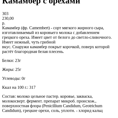
Камамбер с орехами
303
230,00
р.
Камамбер (фр. Camembert) - сорт мягкого жирного сыра,
изготавливаемый из коровьего молока с добавлением
грецкого ореха. Имеет цвет от белого до светло-сливочного.
Имеет нежный, чуть грибной
вкус. Снаружи камамбер покрыт корочкой, поверх которой
растёт благородная белая плесень.
Белки: 23г
Жиры: 25г
Углеводы: 0г
Ккал на 100 г.: 317
Состав: молоко цельное пастер. коровье, закваска,
молокосверт. фермент. препарат микроб. происхож.,
поверхностная флора (Penicillium Candidum, Geotrichum
Candidum), грецкие орехи, соль, уплотн. - хлорид кальц